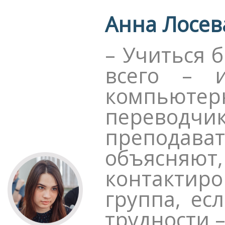
Анна Лосева,
– Учиться 
всего – и
компьют
переводч
преподав
объясняю
контактир
группа, ес
трудности –