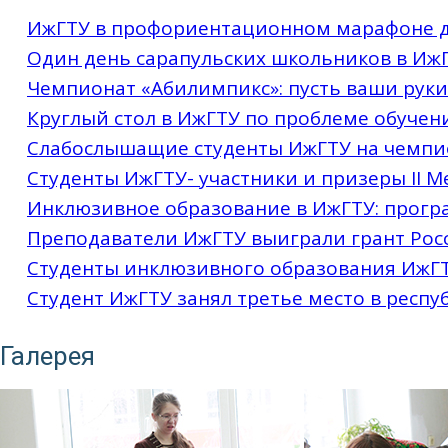
ИжГТУ в профориентационном марафоне дл
Один день сарапульских школьников в Иж
Чемпионат «Абилимпикс»: пусть ваши руки
Круглый стол в ИжГТУ по проблеме обучен
Слабослышащие студенты ИжГТУ на чемпи
Студенты ИжГТУ- участники и призеры II
Инклюзивное образование в ИжГТУ: прогр
Преподаватели ИжГТУ выиграли грант Рос
Студенты инклюзивного образования ИжГТ
Студент ИжГТУ занял третье место в респу
Галерея